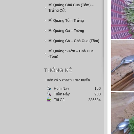
Mì Quảng Chả Cua (Tôm) –
Trứng Cút
Mì Quảng Tôm Trứng
Mì Quảng Gà – Trứng
Mì Quảng Gà – Chả Cua (Tôm)
Mì Quảng Sườn – Chả Cua
(Tôm)
THỐNG KÊ
Hiện có 5 khách Trực tuyến
Hôm Nay
156
Tuần Này
938
Tất Cả
285584