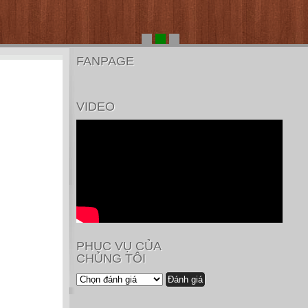
FANPAGE
VIDEO
PHỤC VỤ CỦA
CHÚNG TÔI