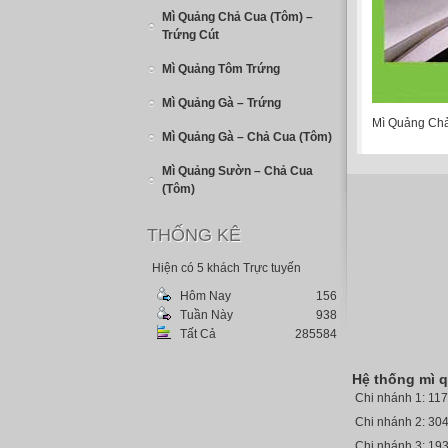
Mì Quảng Chả Cua (Tôm) –
Trứng Cút
Mì Quảng Tôm Trứng
Mì Quảng Gà – Trứng
Mì Quảng Chả
Mì Quảng Gà – Chả Cua (Tôm)
Mì Quảng Sườn – Chả Cua
(Tôm)
THỐNG KÊ
Hiện có 5 khách Trực tuyến
Hôm Nay
156
Tuần Này
938
Tất Cả
285584
Hệ thống mì 
Chi nhánh 1: 11
Chi nhánh 2: 304
Chi nhánh 3: 19