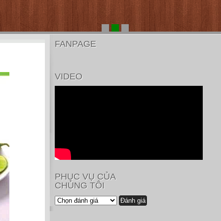
FANPAGE
VIDEO
PHỤC VỤ CỦA
CHÚNG TÔI