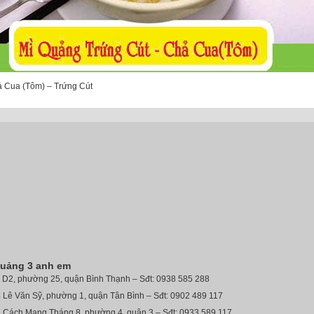
 Cua (Tôm) – Trứng Cút
quảng 3 anh em
7 D2, phường 25, quận Bình Thạnh – Sđt: 0938 585 288
 Lê Văn Sỹ, phường 1, quận Tân Bình – Sđt: 0902 489 117
3 Cách Mạng Tháng 8, phường 4, quận 3 – Sđt: 0933 589 117