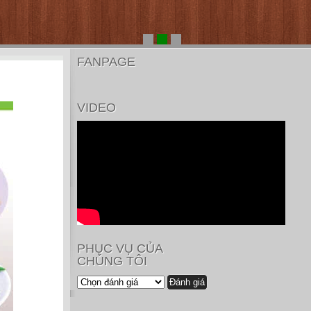
FANPAGE
VIDEO
PHỤC VỤ CỦA
CHÚNG TÔI