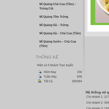
Mì Quảng Chả Cua (Tôm) –
Trứng Cút
Mì Quảng Tôm Trứng
Mì Quảng Gà – Trứng
Mì Quảng Gà – Chả Cua (Tôm)
Mì Quảng Sườn – Chả Cua
(Tôm)
THỐNG KÊ
Hiện có 5 khách Trực tuyến
Hôm Nay
156
Tuần Này
938
Tất Cả
285584
Hệ thống mì 
Chi nhánh 1: 11
Chi nhánh 2: 304
Chi nhánh 3: 19