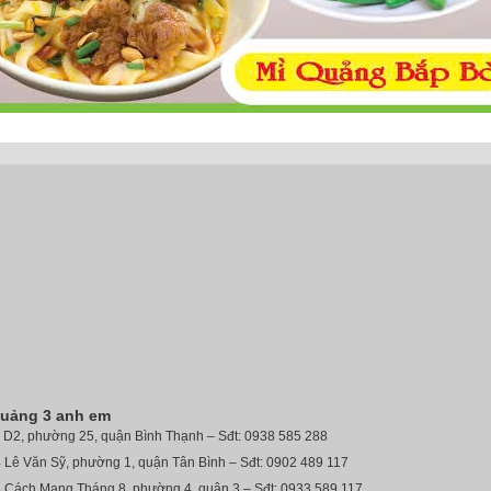
quảng 3 anh em
7 D2, phường 25, quận Bình Thạnh – Sđt: 0938 585 288
 Lê Văn Sỹ, phường 1, quận Tân Bình – Sđt: 0902 489 117
3 Cách Mạng Tháng 8, phường 4, quận 3 – Sđt: 0933 589 117